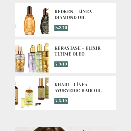
REDKEN – LÍNEA
DIAMOND OIL
8.2/10
KÉRASTASE – ELIXIR
ULTIME OLEO-
COMPLEXE LINE
7.9/10
KHADI – LÍNEA
AYURVEDIC HAIR OIL
7.6/10