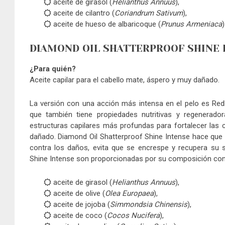
aceite de girasol (
Helianthus Annuus
),
aceite de cilantro (
Coriandrum Sativum
),
aceite de hueso de albaricoque (
Prunus Armeniaca
)
DIAMOND OIL SHATTERPROOF SHINE 
¿Para quién?
Aceite capilar para el cabello mate, áspero y muy dañado.
La versión con una acción más intensa en el pelo es Red
que también tiene propiedades nutritivas y regenerado
estructuras capilares más profundas para fortalecer las c
dañado. Diamond Oil Shatterproof Shine Intense hace que el
contra los daños, evita que se encrespe y recupera su 
Shine Intense son proporcionadas por su composición con
aceite de girasol (
Helianthus Annuus
),
aceite de olive (
Olea Europaea
),
aceite de jojoba (
Simmondsia Chinensis
),
aceite de coco (
Cocos Nucifera
),