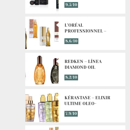
MEDIA Y ALTA
9.5/10
L’ORÉAL
PROFESSIONNEL –
LÍNEA MYTHIC OIL
8.6/10
REDKEN – LÍNEA
DIAMOND OIL
8.2/10
KÉRASTASE – ELIXIR
ULTIME OLEO-
COMPLEXE LINE
7.9/10