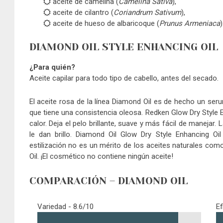
aceite de camelina (
Camelina Sativa
),
aceite de cilantro (
Coriandrum Sativum
),
aceite de hueso de albaricoque (
Prunus Armeniaca
)
DIAMOND OIL STYLE ENHANCING OIL
¿Para quién?
Aceite capilar para todo tipo de cabello, antes del secado.
El aceite rosa de la línea Diamond Oil es de hecho un ser
que tiene una consistencia oleosa. Redken Glow Dry Style E
calor. Deja el pelo brillante, suave y más fácil de manejar.
le dan brillo. Diamond Oil Glow Dry Style Enhancing Oi
estilización no es un mérito de los aceites naturales com
Oil. ¡El cosmético no contiene ningún aceite!
COMPARACIÓN – DIAMOND OIL
Variedad -
8.6/10
Ef